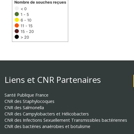
Nombre de souches reçues
< 0
1 - 5
6 - 10
11 - 15
15 - 20
> 20
Liens et CNR Partenaires
Santé Publique France
CNR des Staphylocoques
CNR des Salmonella
CNR des Campylobacters et Hélicobacters
CNR des Infections Sexuellement Transmissibles bactériennes
CNR des bactéries anaérobies et botulisme