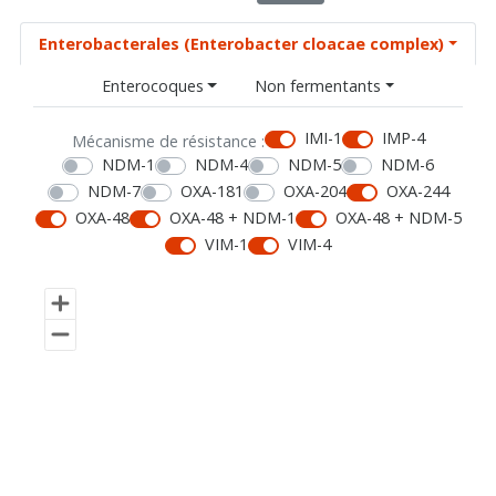
Enterobacterales (Enterobacter cloacae complex)
Enterocoques
Non fermentants
IMI-1
IMP-4
Mécanisme de résistance :
NDM-1
NDM-4
NDM-5
NDM-6
NDM-7
OXA-181
OXA-204
OXA-244
OXA-48
OXA-48 + NDM-1
OXA-48 + NDM-5
VIM-1
VIM-4