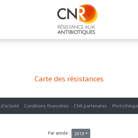
Carte des résistances
 d'activité
Conditions financières
CNR partenaires
Photothèqu
Par année :
2019