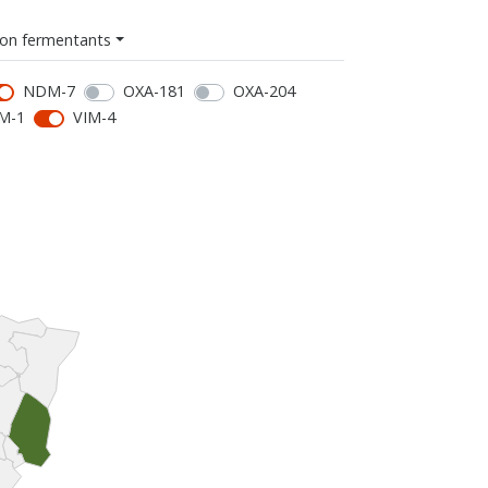
on fermentants
NDM-7
OXA-181
OXA-204
M-1
VIM-4