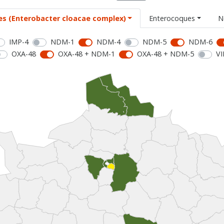
es (Enterobacter cloacae complex)
Enterocoques
N
IMP-4
NDM-1
NDM-4
NDM-5
NDM-6
OXA-48
OXA-48 + NDM-1
OXA-48 + NDM-5
VI