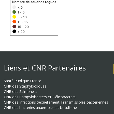
Nombre de souches reçues
< 0
1 - 5
6 - 10
11 - 15
15 - 20
> 20
Liens et CNR Partenaires
Santé Publique France
CNR des Staphylocoques
CNR des Salmonella
CNR des Campylobacters et Hélicobacters
CNR des Infections Sexuellement Transmissibles bactériennes
CNR des bactéries anaérobies et botulisme