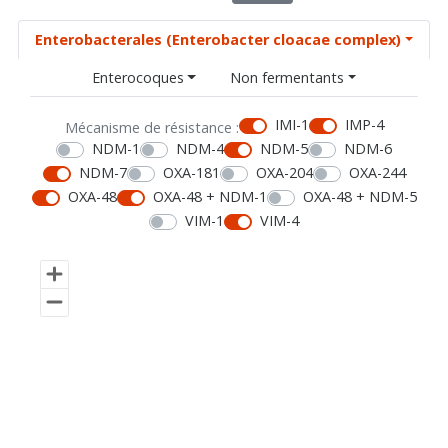
Enterobacterales (Enterobacter cloacae complex)
Enterocoques
Non fermentants
IMI-1
IMP-4
Mécanisme de résistance :
NDM-1
NDM-4
NDM-5
NDM-6
NDM-7
OXA-181
OXA-204
OXA-244
OXA-48
OXA-48 + NDM-1
OXA-48 + NDM-5
VIM-1
VIM-4