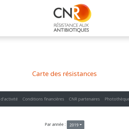
Carte des résistances
 d'activité
Conditions financières
CNR partenaires
Photothèqu
Par année :
2019