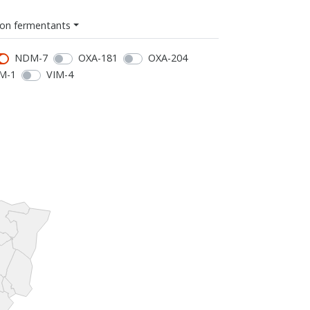
on fermentants
NDM-7
OXA-181
OXA-204
M-1
VIM-4