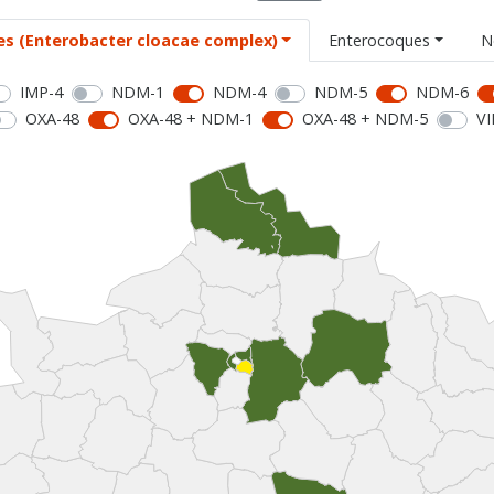
es (Enterobacter cloacae complex)
Enterocoques
N
IMP-4
NDM-1
NDM-4
NDM-5
NDM-6
OXA-48
OXA-48 + NDM-1
OXA-48 + NDM-5
VI