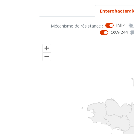
Enterobacteral
IMI-1
Mécanisme de résistance :
OXA-244