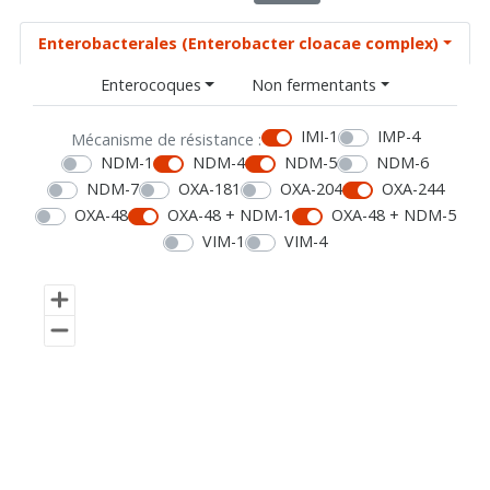
Enterobacterales (Enterobacter cloacae complex)
Enterocoques
Non fermentants
IMI-1
IMP-4
Mécanisme de résistance :
NDM-1
NDM-4
NDM-5
NDM-6
NDM-7
OXA-181
OXA-204
OXA-244
OXA-48
OXA-48 + NDM-1
OXA-48 + NDM-5
VIM-1
VIM-4