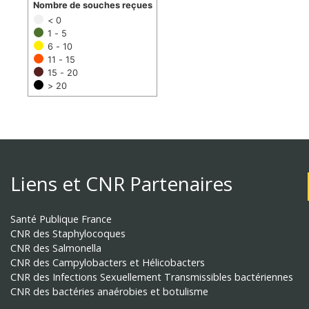
Nombre de souches reçues
< 0
1 - 5
6 - 10
11 - 15
15 - 20
> 20
Liens et CNR Partenaires
Santé Publique France
CNR des Staphylocoques
CNR des Salmonella
CNR des Campylobacters et Hélicobacters
CNR des Infections Sexuellement Transmissibles bactériennes
CNR des bactéries anaérobies et botulisme