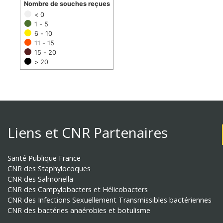
Nombre de souches reçues
< 0
1 - 5
6 - 10
11 - 15
15 - 20
> 20
Liens et CNR Partenaires
Santé Publique France
CNR des Staphylocoques
CNR des Salmonella
CNR des Campylobacters et Hélicobacters
CNR des Infections Sexuellement Transmissibles bactériennes
CNR des bactéries anaérobies et botulisme