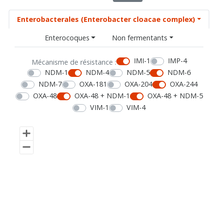
Enterobacterales (Enterobacter cloacae complex)
Enterocoques
Non fermentants
IMI-1
IMP-4
Mécanisme de résistance :
NDM-1
NDM-4
NDM-5
NDM-6
NDM-7
OXA-181
OXA-204
OXA-244
OXA-48
OXA-48 + NDM-1
OXA-48 + NDM-5
VIM-1
VIM-4