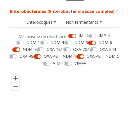
Enterobacterales (Enterobacter cloacae complex)
Enterocoques
Non fermentants
IMI-1
IMP-4
Mécanisme de résistance :
NDM-1
NDM-4
NDM-5
NDM-6
NDM-7
OXA-181
OXA-204
OXA-244
OXA-48
OXA-48 + NDM-1
OXA-48 + NDM-5
VIM-1
VIM-4