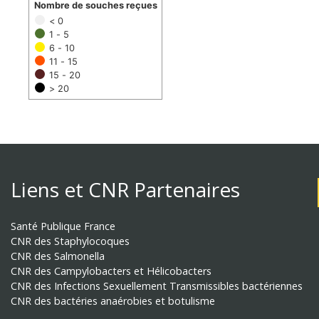
Nombre de souches reçues
< 0
1 - 5
6 - 10
11 - 15
15 - 20
> 20
Liens et CNR Partenaires
Santé Publique France
CNR des Staphylocoques
CNR des Salmonella
CNR des Campylobacters et Hélicobacters
CNR des Infections Sexuellement Transmissibles bactériennes
CNR des bactéries anaérobies et botulisme