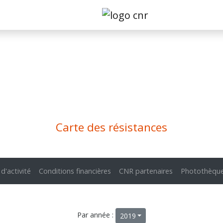
Carte des résistances
 d'activité
Conditions financières
CNR partenaires
Photothèqu
Par année :
2019