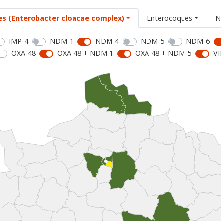
es (Enterobacter cloacae complex)
Enterocoques
N
IMP-4
NDM-1
NDM-4
NDM-5
NDM-6
OXA-48
OXA-48 + NDM-1
OXA-48 + NDM-5
VI