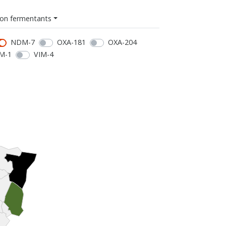
on fermentants
NDM-7
OXA-181
OXA-204
M-1
VIM-4