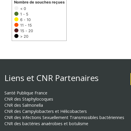
Nombre de souches reçues
< 0
1 - 5
6 - 10
11 - 15
15 - 20
> 20
Liens et CNR Partenaires
Santé Publique France
CNR des Staphylocoques
CNR des Salmonella
CNR des Campylobacters et Hélicobacters
CNR des Infections Sexuellement Transmissibles bactériennes
CNR des bactéries anaérobies et botulisme