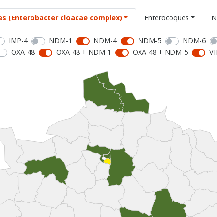
es (Enterobacter cloacae complex)
Enterocoques
N
IMP-4
NDM-1
NDM-4
NDM-5
NDM-6
OXA-48
OXA-48 + NDM-1
OXA-48 + NDM-5
VI