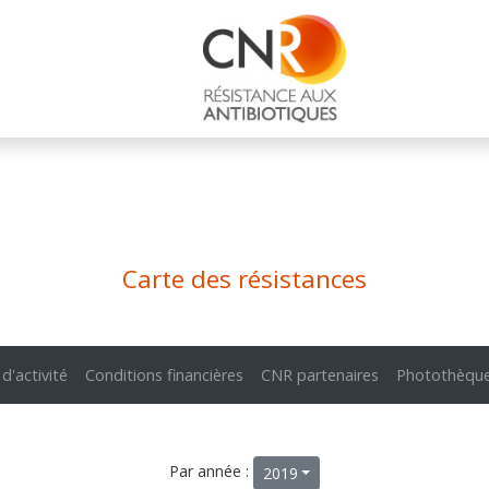
Carte des résistances
 d'activité
Conditions financières
CNR partenaires
Photothèqu
Par année :
2019