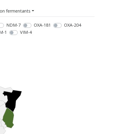
on fermentants
NDM-7
OXA-181
OXA-204
M-1
VIM-4