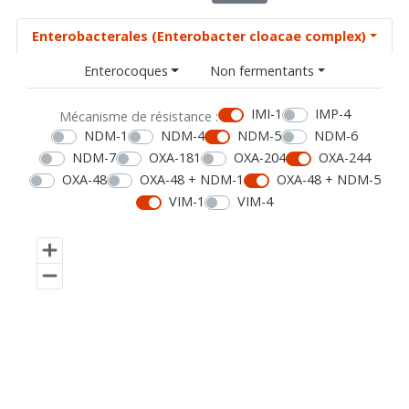
Enterobacterales (Enterobacter cloacae complex)
Enterocoques
Non fermentants
IMI-1
IMP-4
Mécanisme de résistance :
NDM-1
NDM-4
NDM-5
NDM-6
NDM-7
OXA-181
OXA-204
OXA-244
OXA-48
OXA-48 + NDM-1
OXA-48 + NDM-5
VIM-1
VIM-4