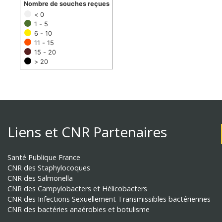
Nombre de souches reçues
< 0
1 - 5
6 - 10
11 - 15
15 - 20
> 20
Liens et CNR Partenaires
Santé Publique France
CNR des Staphylocoques
CNR des Salmonella
CNR des Campylobacters et Hélicobacters
CNR des Infections Sexuellement Transmissibles bactériennes
CNR des bactéries anaérobies et botulisme