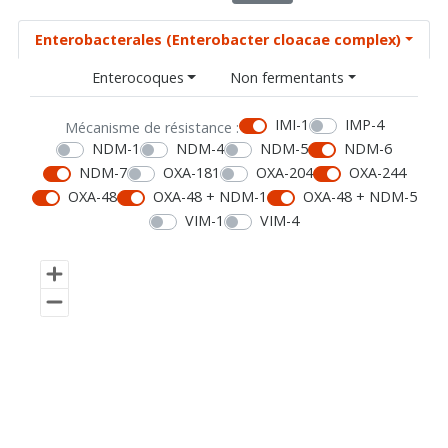
Enterobacterales (Enterobacter cloacae complex)
Enterocoques
Non fermentants
IMI-1
IMP-4
Mécanisme de résistance :
NDM-1
NDM-4
NDM-5
NDM-6
NDM-7
OXA-181
OXA-204
OXA-244
OXA-48
OXA-48 + NDM-1
OXA-48 + NDM-5
VIM-1
VIM-4