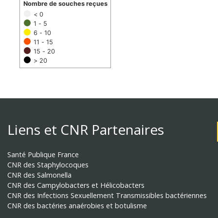
Nombre de souches reçues
< 0
1 - 5
6 - 10
11 - 15
15 - 20
> 20
Liens et CNR Partenaires
Santé Publique France
CNR des Staphylocoques
CNR des Salmonella
CNR des Campylobacters et Hélicobacters
CNR des Infections Sexuellement Transmissibles bactériennes
CNR des bactéries anaérobies et botulisme