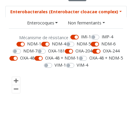
Enterobacterales (Enterobacter cloacae complex)
Enterocoques
Non fermentants
IMI-1
IMP-4
Mécanisme de résistance :
NDM-1
NDM-4
NDM-5
NDM-6
NDM-7
OXA-181
OXA-204
OXA-244
OXA-48
OXA-48 + NDM-1
OXA-48 + NDM-5
VIM-1
VIM-4