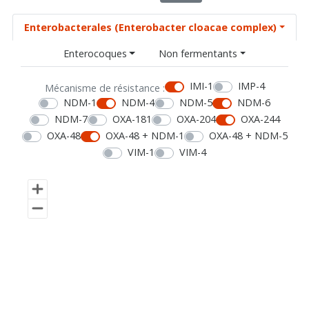
Enterobacterales (Enterobacter cloacae complex)
Enterocoques
Non fermentants
IMI-1
IMP-4
Mécanisme de résistance :
NDM-1
NDM-4
NDM-5
NDM-6
NDM-7
OXA-181
OXA-204
OXA-244
OXA-48
OXA-48 + NDM-1
OXA-48 + NDM-5
VIM-1
VIM-4