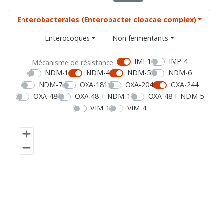
Enterobacterales (Enterobacter cloacae complex)
Enterocoques
Non fermentants
IMI-1
IMP-4
Mécanisme de résistance :
NDM-1
NDM-4
NDM-5
NDM-6
NDM-7
OXA-181
OXA-204
OXA-244
OXA-48
OXA-48 + NDM-1
OXA-48 + NDM-5
VIM-1
VIM-4