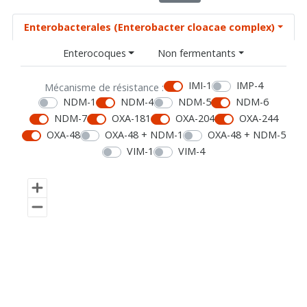
Enterobacterales (Enterobacter cloacae complex)
Enterocoques
Non fermentants
IMI-1
IMP-4
Mécanisme de résistance :
NDM-1
NDM-4
NDM-5
NDM-6
NDM-7
OXA-181
OXA-204
OXA-244
OXA-48
OXA-48 + NDM-1
OXA-48 + NDM-5
VIM-1
VIM-4