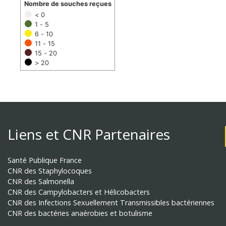
Nombre de souches reçues
< 0
1 - 5
6 - 10
11 - 15
15 - 20
> 20
Liens et CNR Partenaires
Santé Publique France
CNR des Staphylocoques
CNR des Salmonella
CNR des Campylobacters et Hélicobacters
CNR des Infections Sexuellement Transmissibles bactériennes
CNR des bactéries anaérobies et botulisme