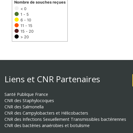
Nombre de souches reçues
< 0
1 - 5
6 - 10
11 - 15
15 - 20
> 20
Liens et CNR Partenaires
Santé Publique France
CNR des Staphylocoques
CNR des Salmonella
CNR des Campylobacters et Hélicobacters
CNR des Infections Sexuellement Transmissibles bactériennes
CNR des bactéries anaérobies et botulisme