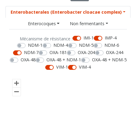
Enterobacterales (Enterobacter cloacae complex)
Enterocoques
Non fermentants
IMI-1
IMP-4
Mécanisme de résistance :
NDM-1
NDM-4
NDM-5
NDM-6
NDM-7
OXA-181
OXA-204
OXA-244
OXA-48
OXA-48 + NDM-1
OXA-48 + NDM-5
VIM-1
VIM-4