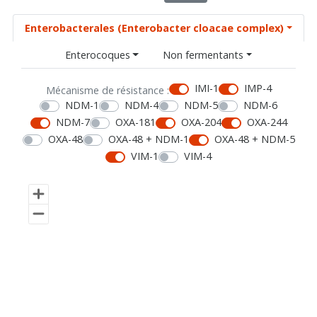
Enterobacterales (Enterobacter cloacae complex)
Enterocoques
Non fermentants
IMI-1
IMP-4
Mécanisme de résistance :
NDM-1
NDM-4
NDM-5
NDM-6
NDM-7
OXA-181
OXA-204
OXA-244
OXA-48
OXA-48 + NDM-1
OXA-48 + NDM-5
VIM-1
VIM-4