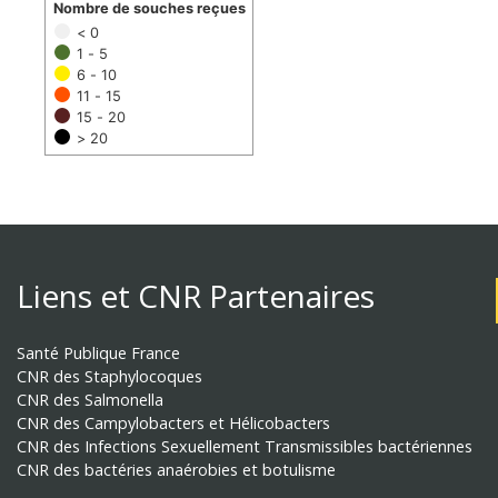
Nombre de souches reçues
< 0
1 - 5
6 - 10
11 - 15
15 - 20
> 20
Liens et CNR Partenaires
Santé Publique France
CNR des Staphylocoques
CNR des Salmonella
CNR des Campylobacters et Hélicobacters
CNR des Infections Sexuellement Transmissibles bactériennes
CNR des bactéries anaérobies et botulisme