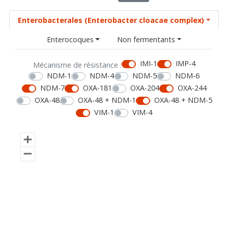
Enterobacterales (Enterobacter cloacae complex)
Enterocoques
Non fermentants
IMI-1
IMP-4
Mécanisme de résistance :
NDM-1
NDM-4
NDM-5
NDM-6
NDM-7
OXA-181
OXA-204
OXA-244
OXA-48
OXA-48 + NDM-1
OXA-48 + NDM-5
VIM-1
VIM-4