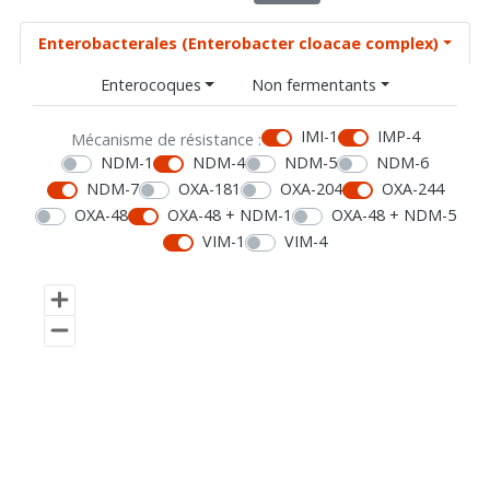
Enterobacterales (Enterobacter cloacae complex)
Enterocoques
Non fermentants
IMI-1
IMP-4
Mécanisme de résistance :
NDM-1
NDM-4
NDM-5
NDM-6
NDM-7
OXA-181
OXA-204
OXA-244
OXA-48
OXA-48 + NDM-1
OXA-48 + NDM-5
VIM-1
VIM-4