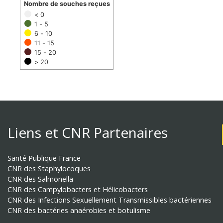
Nombre de souches reçues
< 0
1 - 5
6 - 10
11 - 15
15 - 20
> 20
Liens et CNR Partenaires
Santé Publique France
CNR des Staphylocoques
CNR des Salmonella
CNR des Campylobacters et Hélicobacters
CNR des Infections Sexuellement Transmissibles bactériennes
CNR des bactéries anaérobies et botulisme