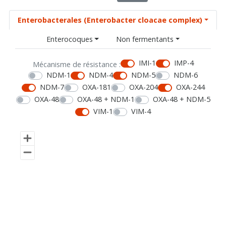
Enterobacterales (Enterobacter cloacae complex)
Enterocoques
Non fermentants
IMI-1
IMP-4
Mécanisme de résistance :
NDM-1
NDM-4
NDM-5
NDM-6
NDM-7
OXA-181
OXA-204
OXA-244
OXA-48
OXA-48 + NDM-1
OXA-48 + NDM-5
VIM-1
VIM-4