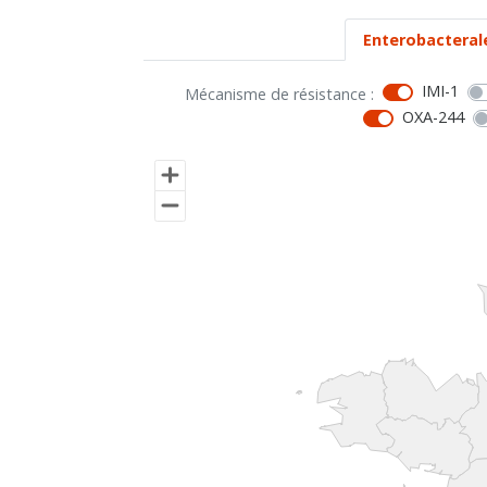
Enterobacteral
IMI-1
Mécanisme de résistance :
OXA-244