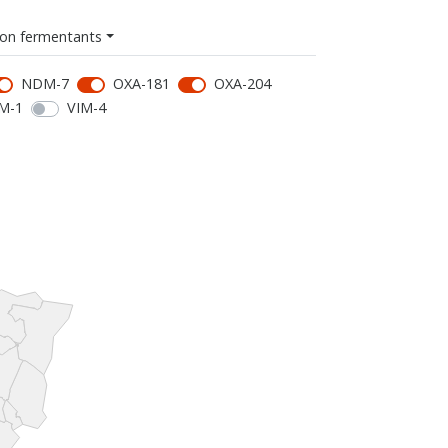
on fermentants
NDM-7
OXA-181
OXA-204
M-1
VIM-4