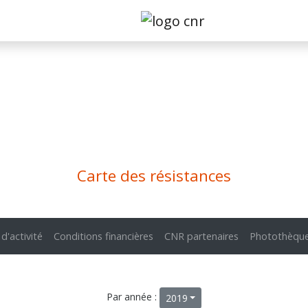
Carte des résistances
 d'activité
Conditions financières
CNR partenaires
Photothèqu
Par année :
2019