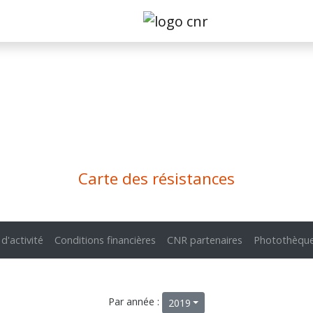
Carte des résistances
 d'activité
Conditions financières
CNR partenaires
Photothèqu
Par année :
2019