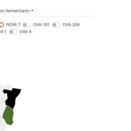
on fermentants
NDM-7
OXA-181
OXA-204
M-1
VIM-4