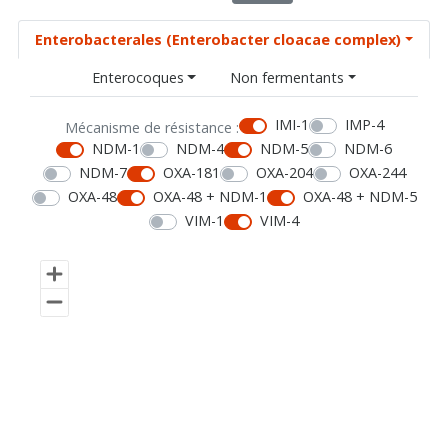
Enterobacterales (Enterobacter cloacae complex)
Enterocoques
Non fermentants
IMI-1
IMP-4
Mécanisme de résistance :
NDM-1
NDM-4
NDM-5
NDM-6
NDM-7
OXA-181
OXA-204
OXA-244
OXA-48
OXA-48 + NDM-1
OXA-48 + NDM-5
VIM-1
VIM-4