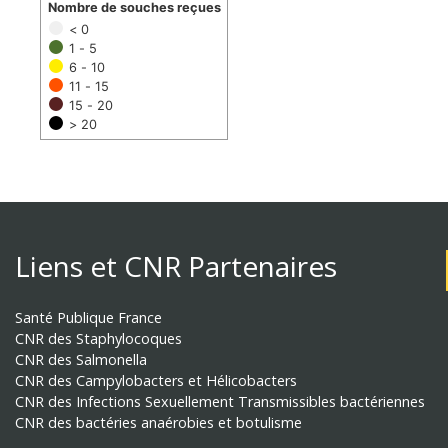
Nombre de souches reçues
< 0
1 - 5
6 - 10
11 - 15
15 - 20
> 20
Liens et CNR Partenaires
Santé Publique France
CNR des Staphylocoques
CNR des Salmonella
CNR des Campylobacters et Hélicobacters
CNR des Infections Sexuellement Transmissibles bactériennes
CNR des bactéries anaérobies et botulisme