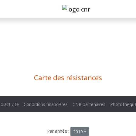
Carte des résistances
 d'activité
Conditions financières
CNR partenaires
Photothèqu
Par année :
2019