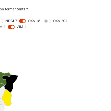
on fermentants
NDM-7
OXA-181
OXA-204
M-1
VIM-4