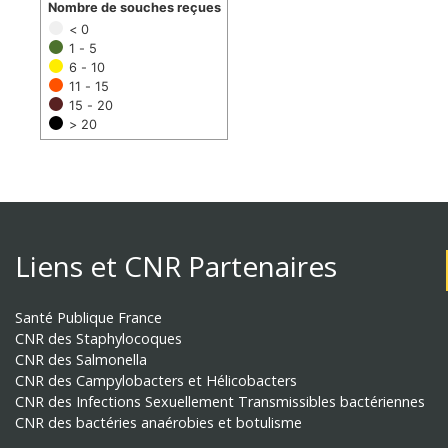
Nombre de souches reçues
< 0
1 - 5
6 - 10
11 - 15
15 - 20
> 20
Liens et CNR Partenaires
Santé Publique France
CNR des Staphylocoques
CNR des Salmonella
CNR des Campylobacters et Hélicobacters
CNR des Infections Sexuellement Transmissibles bactériennes
CNR des bactéries anaérobies et botulisme