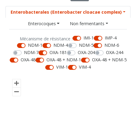
Enterobacterales (Enterobacter cloacae complex)
Enterocoques
Non fermentants
IMI-1
IMP-4
Mécanisme de résistance :
NDM-1
NDM-4
NDM-5
NDM-6
NDM-7
OXA-181
OXA-204
OXA-244
OXA-48
OXA-48 + NDM-1
OXA-48 + NDM-5
VIM-1
VIM-4