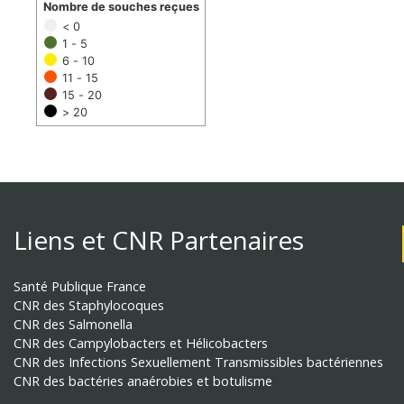
Nombre de souches reçues
< 0
1 - 5
6 - 10
11 - 15
15 - 20
> 20
Liens et CNR Partenaires
Santé Publique France
CNR des Staphylocoques
CNR des Salmonella
CNR des Campylobacters et Hélicobacters
CNR des Infections Sexuellement Transmissibles bactériennes
CNR des bactéries anaérobies et botulisme