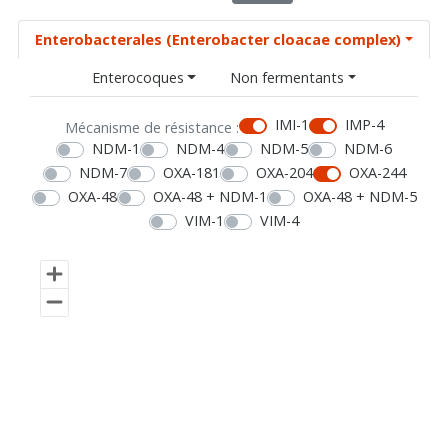
Enterobacterales (Enterobacter cloacae complex)
Enterocoques
Non fermentants
IMI-1
IMP-4
Mécanisme de résistance :
NDM-1
NDM-4
NDM-5
NDM-6
NDM-7
OXA-181
OXA-204
OXA-244
OXA-48
OXA-48 + NDM-1
OXA-48 + NDM-5
VIM-1
VIM-4