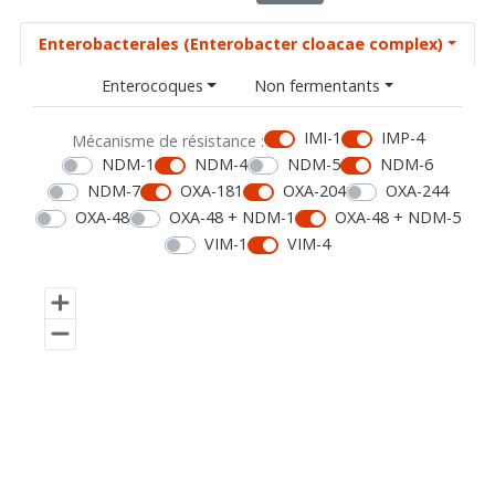
Enterobacterales (Enterobacter cloacae complex)
Enterocoques
Non fermentants
IMI-1
IMP-4
Mécanisme de résistance :
NDM-1
NDM-4
NDM-5
NDM-6
NDM-7
OXA-181
OXA-204
OXA-244
OXA-48
OXA-48 + NDM-1
OXA-48 + NDM-5
VIM-1
VIM-4