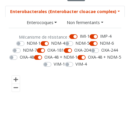
Enterobacterales (Enterobacter cloacae complex)
Enterocoques
Non fermentants
IMI-1
IMP-4
Mécanisme de résistance :
NDM-1
NDM-4
NDM-5
NDM-6
NDM-7
OXA-181
OXA-204
OXA-244
OXA-48
OXA-48 + NDM-1
OXA-48 + NDM-5
VIM-1
VIM-4