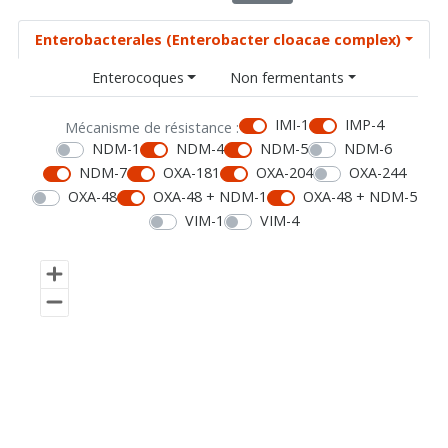
Enterobacterales (Enterobacter cloacae complex)
Enterocoques
Non fermentants
IMI-1
IMP-4
Mécanisme de résistance :
NDM-1
NDM-4
NDM-5
NDM-6
NDM-7
OXA-181
OXA-204
OXA-244
OXA-48
OXA-48 + NDM-1
OXA-48 + NDM-5
VIM-1
VIM-4