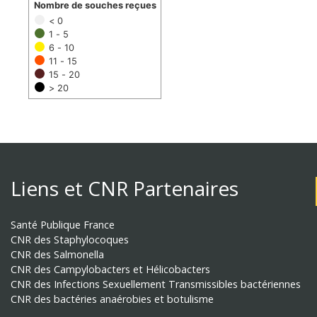
Nombre de souches reçues
< 0
1 - 5
6 - 10
11 - 15
15 - 20
> 20
Liens et CNR Partenaires
Santé Publique France
CNR des Staphylocoques
CNR des Salmonella
CNR des Campylobacters et Hélicobacters
CNR des Infections Sexuellement Transmissibles bactériennes
CNR des bactéries anaérobies et botulisme