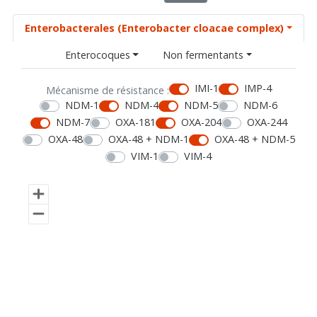
Enterobacterales (Enterobacter cloacae complex)
Enterocoques
Non fermentants
IMI-1
IMP-4
Mécanisme de résistance :
NDM-1
NDM-4
NDM-5
NDM-6
NDM-7
OXA-181
OXA-204
OXA-244
OXA-48
OXA-48 + NDM-1
OXA-48 + NDM-5
VIM-1
VIM-4