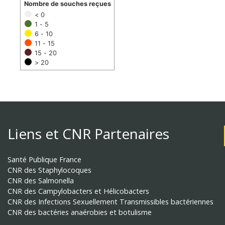
Nombre de souches reçues
< 0
1 - 5
6 - 10
11 - 15
15 - 20
> 20
Liens et CNR Partenaires
Santé Publique France
CNR des Staphylocoques
CNR des Salmonella
CNR des Campylobacters et Hélicobacters
CNR des Infections Sexuellement Transmissibles bactériennes
CNR des bactéries anaérobies et botulisme