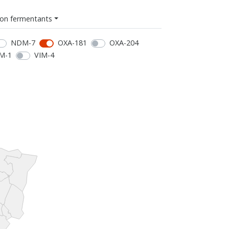
on fermentants
NDM-7
OXA-181
OXA-204
M-1
VIM-4