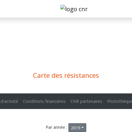
Carte des résistances
 d'activité
Conditions financières
CNR partenaires
Photothèqu
Par année :
2019