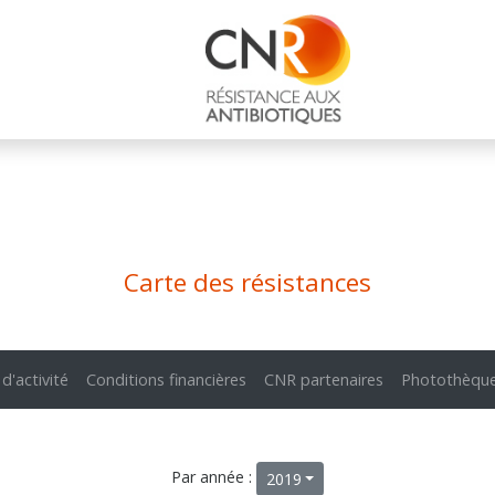
Carte des résistances
 d'activité
Conditions financières
CNR partenaires
Photothèqu
Par année :
2019