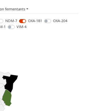
on fermentants
NDM-7
OXA-181
OXA-204
M-1
VIM-4