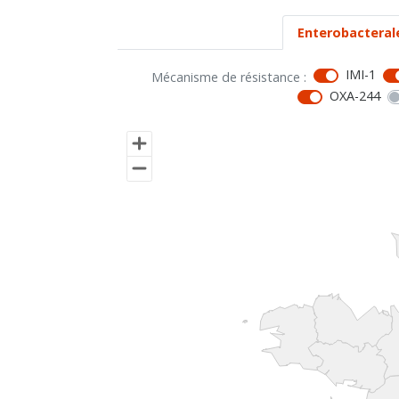
Enterobacteral
IMI-1
Mécanisme de résistance :
OXA-244