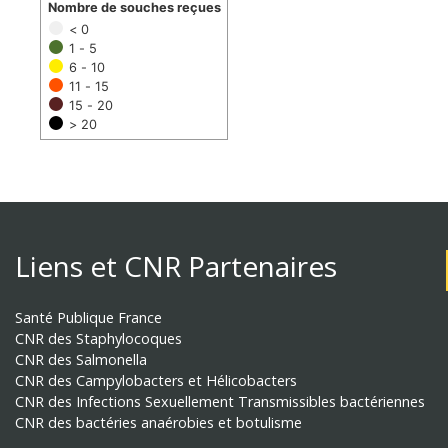
Nombre de souches reçues
< 0
1 - 5
6 - 10
11 - 15
15 - 20
> 20
Liens et CNR Partenaires
Santé Publique France
CNR des Staphylocoques
CNR des Salmonella
CNR des Campylobacters et Hélicobacters
CNR des Infections Sexuellement Transmissibles bactériennes
CNR des bactéries anaérobies et botulisme