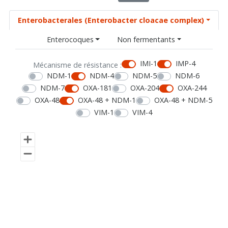
Enterobacterales (Enterobacter cloacae complex)
Enterocoques
Non fermentants
IMI-1
IMP-4
Mécanisme de résistance :
NDM-1
NDM-4
NDM-5
NDM-6
NDM-7
OXA-181
OXA-204
OXA-244
OXA-48
OXA-48 + NDM-1
OXA-48 + NDM-5
VIM-1
VIM-4